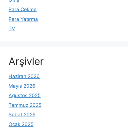
Para Çekme
Para Yatırma
TV
Arşivler
Haziran 2026
Mayıs 2026
Ağustos 2025
Temmuz 2025
Şubat 2025
Ocak 2025