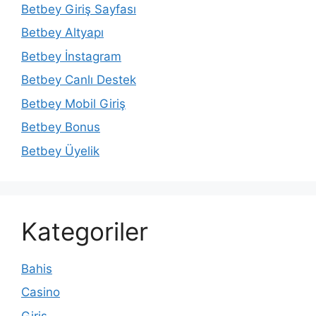
Betbey Giriş Sayfası
Betbey Altyapı
Betbey İnstagram
Betbey Canlı Destek
Betbey Mobil Giriş
Betbey Bonus
Betbey Üyelik
Kategoriler
Bahis
Casino
Giriş