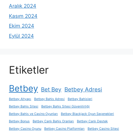
Aralık 2024
Kasım 2024
Ekim 2024
Eylül 2024
Etiketler
Betbey
Bet Bey
Betbey Adresi
Betbey Altyapı
Betbey Bahis Adresi
Betbey Bahisleri
Betbey Bahis Sitesi
Betbey Bahis Sitesi Güvenilirliği
Betbey Bahis ve Casino Oyunları
Betbey Blackjack Oyun Seçenekleri
Betbey Bonus
Betbey Canlı Bahis Oranları
Betbey Canlı Destek
Betbey Casino Oyunu
Betbey Casino Platformları
Betbey Casino Sitesi