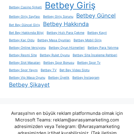
Betbey Giriş
Betbey Casino Şirketi
Betbey Güncel
Betbey Giriş Sayfası
Betbey Giriş Sorunu
Betbey Hakkında
Bet Bey Güncel Giriş
Bet Bey Hakkında Bilgi
Betbey Hızlı Para Çekme
Betbey Kayıt
Betbey Kaç Oldu
Betbey Masa Oyunları
Betbey Mobil Giriş
Betbey Online Versiyonu
Betbey Oyun Hizmetleri
Betbey Para Yatırma
Betbey Resmi Site
Betbey Rulet Oyunu
Betbey Site İnceleme Rehberi
Betbey Slot Masaları
Betbey Spor Bonusu
Betbey Spor Tv
Betbey Spor Yayını
Betbey TV
Bet Bey Video Slotu
Betbey Vip Masa Oyunu
Betbey Üyelik
Betbey İnstagram
Betbey Şikayet
Avrasya'nın en büyük reklam platformunda olmak için
Microsoft Teams:
reklam@avrasyamarketing.com
adresimizden veya Telegram: @Avrasyamarketing
adresimizden irtibat kurabilirsiniz. (Tek iletişim