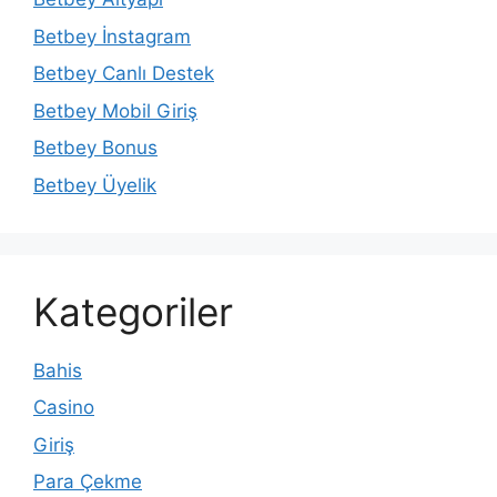
Betbey İnstagram
Betbey Canlı Destek
Betbey Mobil Giriş
Betbey Bonus
Betbey Üyelik
Kategoriler
Bahis
Casino
Giriş
Para Çekme