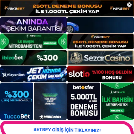
×
BETBEY GİRİŞ İÇİN TIKLAYINIZ!