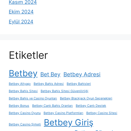
Kasım 2024
Ekim 2024
Eylül 2024
Etiketler
Betbey
Bet Bey
Betbey Adresi
Betbey Altyapı
Betbey Bahis Adresi
Betbey Bahisleri
Betbey Bahis Sitesi
Betbey Bahis Sitesi Güvenilirliği
Betbey Bahis ve Casino Oyunları
Betbey Blackjack Oyun Seçenekleri
Betbey Bonus
Betbey Canlı Bahis Oranları
Betbey Canlı Destek
Betbey Casino Oyunu
Betbey Casino Platformları
Betbey Casino Sitesi
Betbey Giriş
Betbey Casino Şirketi