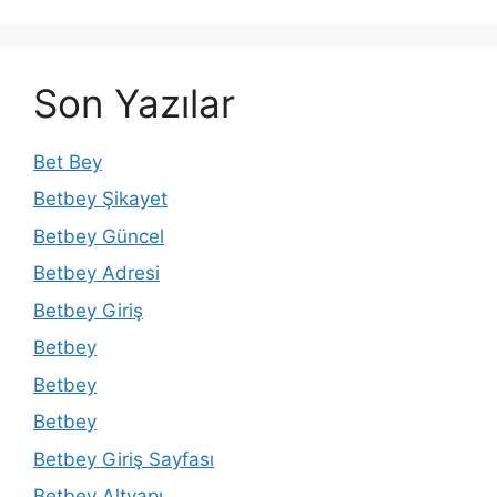
Son Yazılar
Bet Bey
Betbey Şikayet
Betbey Güncel
Betbey Adresi
Betbey Giriş
Betbey
Betbey
Betbey
Betbey Giriş Sayfası
Betbey Altyapı