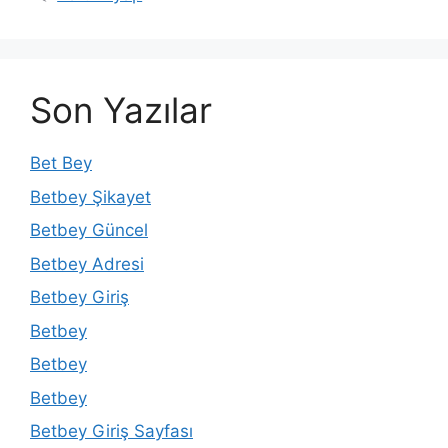
Son Yazılar
Bet Bey
Betbey Şikayet
Betbey Güncel
Betbey Adresi
Betbey Giriş
Betbey
Betbey
Betbey
Betbey Giriş Sayfası