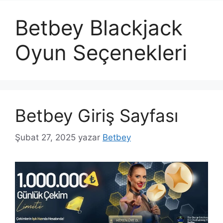
Betbey Blackjack
Oyun Seçenekleri
Betbey Giriş Sayfası
Şubat 27, 2025
yazar
Betbey