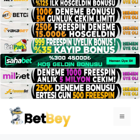
İçeriğe
atla
Menü