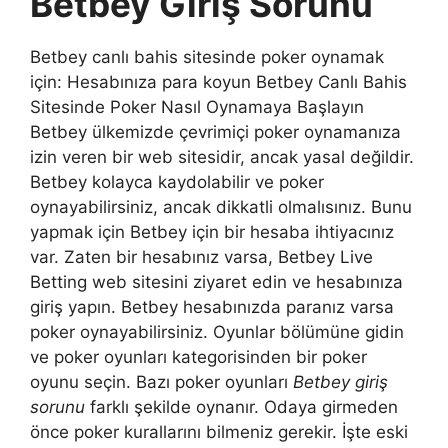
Betbey Giriş Sorunu
Betbey canlı bahis sitesinde poker oynamak
için: Hesabınıza para koyun Betbey Canlı Bahis
Sitesinde Poker Nasıl Oynamaya Başlayın
Betbey ülkemizde çevrimiçi poker oynamanıza
izin veren bir web sitesidir, ancak yasal değildir.
Betbey kolayca kaydolabilir ve poker
oynayabilirsiniz, ancak dikkatli olmalısınız. Bunu
yapmak için Betbey için bir hesaba ihtiyacınız
var. Zaten bir hesabınız varsa, Betbey Live
Betting web sitesini ziyaret edin ve hesabınıza
giriş yapın. Betbey hesabınızda paranız varsa
poker oynayabilirsiniz. Oyunlar bölümüne gidin
ve poker oyunları kategorisinden bir poker
oyunu seçin. Bazı poker oyunları
Betbey giriş
sorunu
farklı şekilde oynanır. Odaya girmeden
önce poker kurallarını bilmeniz gerekir. İşte eski