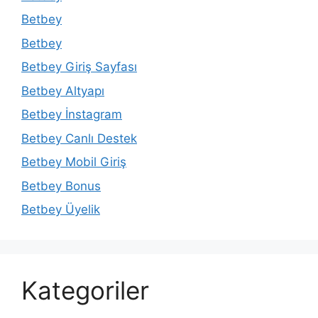
Betbey
Betbey
Betbey Giriş Sayfası
Betbey Altyapı
Betbey İnstagram
Betbey Canlı Destek
Betbey Mobil Giriş
Betbey Bonus
Betbey Üyelik
Kategoriler