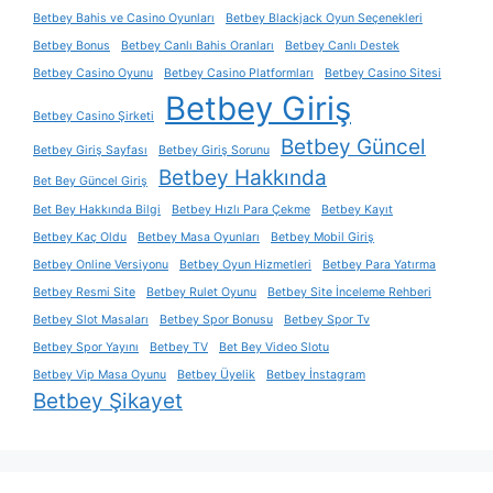
Betbey Bahis ve Casino Oyunları
Betbey Blackjack Oyun Seçenekleri
Betbey Bonus
Betbey Canlı Bahis Oranları
Betbey Canlı Destek
Betbey Casino Oyunu
Betbey Casino Platformları
Betbey Casino Sitesi
Betbey Giriş
Betbey Casino Şirketi
Betbey Güncel
Betbey Giriş Sayfası
Betbey Giriş Sorunu
Betbey Hakkında
Bet Bey Güncel Giriş
Bet Bey Hakkında Bilgi
Betbey Hızlı Para Çekme
Betbey Kayıt
Betbey Kaç Oldu
Betbey Masa Oyunları
Betbey Mobil Giriş
Betbey Online Versiyonu
Betbey Oyun Hizmetleri
Betbey Para Yatırma
Betbey Resmi Site
Betbey Rulet Oyunu
Betbey Site İnceleme Rehberi
Betbey Slot Masaları
Betbey Spor Bonusu
Betbey Spor Tv
Betbey Spor Yayını
Betbey TV
Bet Bey Video Slotu
Betbey Vip Masa Oyunu
Betbey Üyelik
Betbey İnstagram
Betbey Şikayet