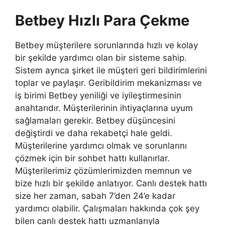
Betbey Hızlı Para Çekme
Betbey müşterilere sorunlarında hızlı ve kolay
bir şekilde yardımcı olan bir sisteme sahip.
Sistem ayrıca şirket ile müşteri geri bildirimlerini
toplar ve paylaşır. Geribildirim mekanizması ve
iş birimi Betbey yeniliği ve iyileştirmesinin
anahtarıdır. Müşterilerinin ihtiyaçlarına uyum
sağlamaları gerekir. Betbey düşüncesini
değiştirdi ve daha rekabetçi hale geldi.
Müşterilerine yardımcı olmak ve sorunlarını
çözmek için bir sohbet hattı kullanırlar.
Müşterilerimiz çözümlerimizden memnun ve
bize hızlı bir şekilde anlatıyor. Canlı destek hattı
size her zaman, sabah 7’den 24’e kadar
yardımcı olabilir. Çalışmaları hakkında çok şey
bilen canlı destek hattı uzmanlarıyla