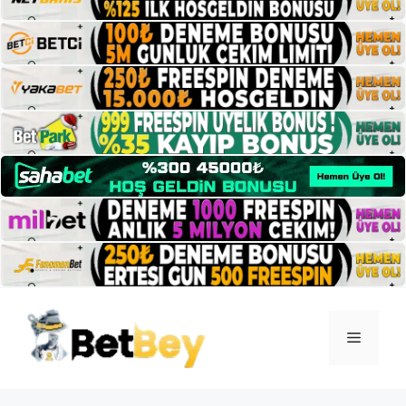
İçeriğe
atla
Menü