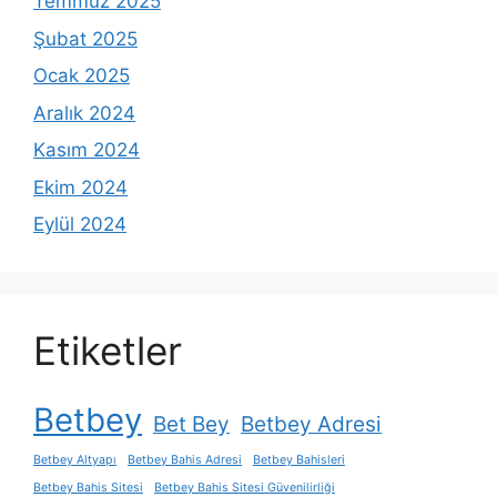
Temmuz 2025
Şubat 2025
Ocak 2025
Aralık 2024
Kasım 2024
Ekim 2024
Eylül 2024
Etiketler
Betbey
Bet Bey
Betbey Adresi
Betbey Altyapı
Betbey Bahis Adresi
Betbey Bahisleri
Betbey Bahis Sitesi
Betbey Bahis Sitesi Güvenilirliği