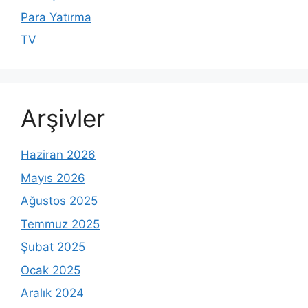
Para Yatırma
TV
Arşivler
Haziran 2026
Mayıs 2026
Ağustos 2025
Temmuz 2025
Şubat 2025
Ocak 2025
Aralık 2024