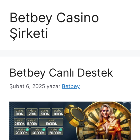
Betbey Casino
Şirketi
Betbey Canlı Destek
Şubat 6, 2025
yazar
Betbey