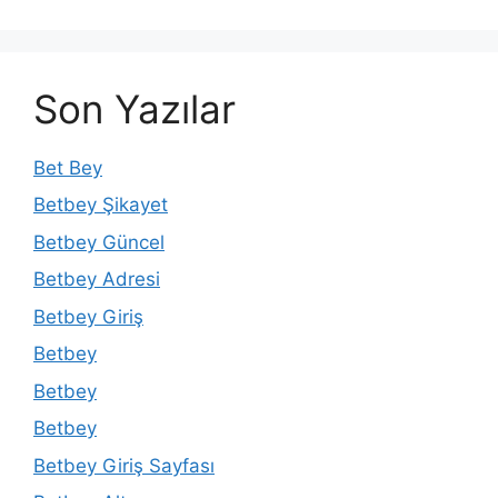
Son Yazılar
Bet Bey
Betbey Şikayet
Betbey Güncel
Betbey Adresi
Betbey Giriş
Betbey
Betbey
Betbey
Betbey Giriş Sayfası