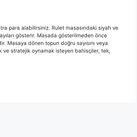
a para alabilirsiniz. Rulet masasındaki siyah ve
 sayıları gösterir. Masada gösterilmeden önce
lidir. Masaya dönen topun doğru sayısını veya
k ve stratejik oynamak isteyen bahisçiler, tek,