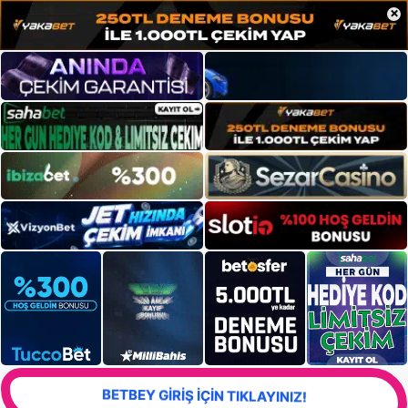
×
BETBEY GİRİŞ İÇİN TIKLAYINIZ!