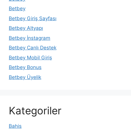
Betbey
Betbey Giriş Sayfası
Betbey Altyapı
Betbey İnstagram
Betbey Canlı Destek
Betbey Mobil Giriş
Betbey Bonus
Betbey Üyelik
Kategoriler
Bahis